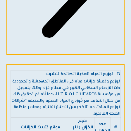
B
– توزيع المياه العذبة الصالحة للشرب
توزيع وتعبئة خزانات مياه في المناطق المهمشة والحدودية
ذات الازدحام السكاني الكبير في قطاع غزة، وذلك بتمويل
من مؤسسة H E R O I C HEARTS، كما أنه تم تحقيق ذلك
من خلال التعاقد مع مُوردي المياه الصحية والنظيفة “شركات
توزيع المياه”، مع الأخذ بعين الاعتبار الالتزام بمعايير منظمة
الصحة العالمية.
حجم
عدد
#
الخزان ( لتر
موقع تثبيت الخزانات
الخزانات