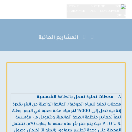
المشاريع المائية
A
– محطات تحلية تعمل بالطاقة الشمسية
محطات تحلية للمياه الجوفية/ المالحة الواصلة من البئر بقدرة
إنتاجية تصل إلى
15000 لتر
مياه عذبة صحية في اليوم، وذلك
تبعاً لمعايير منظمة الصحة العالمية، وبتمويل من مؤسسة
.
P I O U S
حيث يتم حفر بئر مياه عمقه ما يقارب
70م.
تشتمل
المحطة على وحدة تطهير كيماوي (الكلورة) لضمان وصول