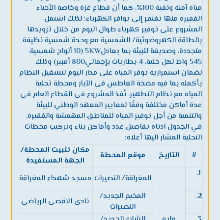
مياه آمنة ونقية 100%، كما أن قطاع غزة وخاصة الأحياء
الفقيرة منها تفتقر إلى توافر الكهرباء؛ لذلك اشتمل
المشروع على توفير كهرباء طوال اليوم من خلال تزويدها
بالطاقة الكهروضوئية/ الشمسية مع وحدة شمسية نظيفة،
متجددة، وصديقة للبيئة بما يعادل5KW (10 ألواح شمسية،
545 واط لكل خلية، 4 بطاريات بإجمالي800 أمبير) وذلك
لضمان استمرارية توفر المياه على مدار اليوم لتشغيل النظام
بأكمله بما فيه مضخة الغاطس في الآبار ومحطة تحلية
المياه مع نظام التطهير. نُفذ المشروع في القطاع العام في
عدة أماكن مختلفة وفقًا لمعايير المعهد الوطني للبيئة
والتنمية من أجل توفير المياه للمناطق المهمشة والفقيرة,
في الجدول ادناه تفاصيل عدد وأماكن بناء وتركيب محطات
التحلية المشار اليها أعلاه:
مكان تثبيت المحطة/
#
التاريخ
موقع المحطة
الجهة المستفيدة
1.
المغراقة/ النصيرات
مسجد شهداء المغراقة
2.
المخيم الجديد/
نادي الاقصى الرياضي
النصيرات
3.
مايو
الشارع الجديد/