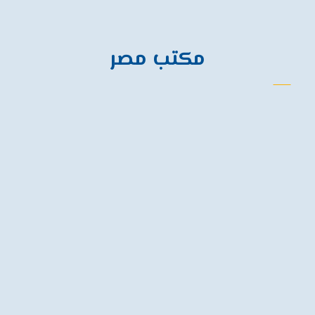
فلسطين، غزة
مكتب مصر
الهاتف
201050791332+
الهاتف
201060098509+
البريد الالكتروني
info@nied.ps