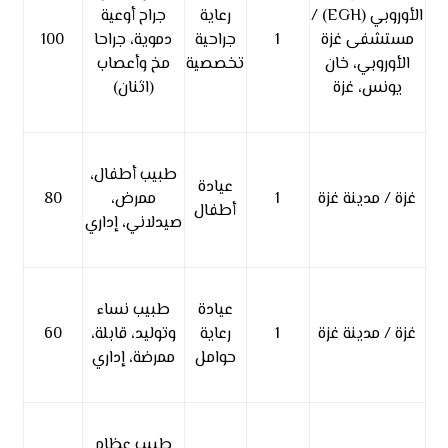
الأوروبي (EGH) /
رعاية
جراح أوعية
مستشفى غزة
1
جراحية
دموية، جراحا
100
الأوروبي، خان
تخصصية
مخ وأعصاب
يونس، غزة
(اثنان)
طبيب أطفال،
عيادة
غزة / مدينة غزة
1
ممرض،
80
أطفال
صيدلاني، إداري
عيادة
طبيب نساء
غزة / مدينة غزة
1
رعاية
وتوليد، قابلة،
60
حوامل
ممرضة، إداري
طبيب عظام