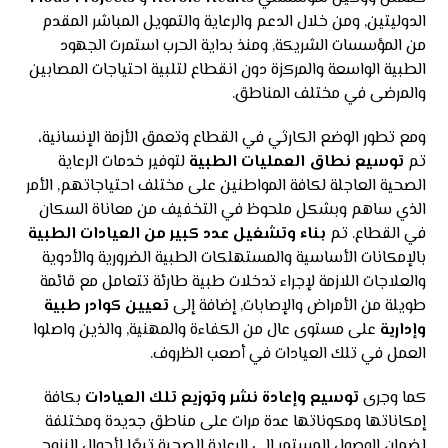
الدوليتين, ومن خلال الدعم والرعاية والتمويل المباشر المقدم
من المؤسسات الشريكة, ومنذ بداية الحرب استمرت الجهود
الطبية الواسعة والمركزة دون انقطاع لتلبية احتياجات المصابين
والمرضى في مختلف المناطق.
ومع تطور الوضع الكارثي في القطاع وتعمق الأزمة الإنسانية،
تم
توسيع نطاق العمليات الطبية
لتوفير خدمات الرعاية
الصحية العاجلة لكافة المواطنين على مختلف احتياجاتهم, الأمر
الذي ساهم وبشكل ملحوظ في التخفيف من معاناة السكان
في القطاع. تم
بناء وتشغيل عدد كبير من العيادات الطبية
بالإمكانات الأساسية والمستهلكات الطبية الضرورية والأدوية
والعلاجات اللازمة لإجراء تدخلات طبية طارئة تتعامل مع قائمة
طويلة من الأمراض والإصابات, إضافة إلى
تعيين كوادر طبية
وإدارية
على مستوى عال من الكفاءة والمهنية, والذين واصلوا
العمل في تلك العيادات في أصعب الظروف.
كما وجرى
توسيع وإعادة نشر وتوزيع تلك العيادات
بكافة
إمكاناتها ومكوناتها عدة مرات على مناطق جديدة ومختلفة
لضمان الوصول المستمر إلى الرعاية الصحية تبعًا لأحوال النزوح