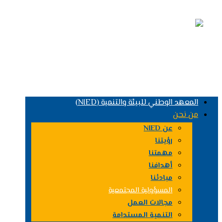
youtube
Facebook
البريد
الالكتروني
Whatsapp
Linked in
Instagram
المعهد الوطني للبيئة والتنمية (NIED)
من نحن
عن NIED
رؤيتنا
مهمتنا
أهدافنا
مبادئنا
المسؤولية المجتمعية
مجالات العمل
التنمية المستدامة