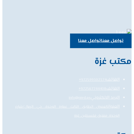
تواصل معنا
تواصل معنا
مكتب غزة
الهاتف
972599302374+
الهاتف
972567744408+
البريد الالكتروني
info@nied.ps
العنوان
العنوان الطابق الثالث، عمارة الوحدة، حي الرمال/شارع
الوحدة، مفترق فلسطين، غزة