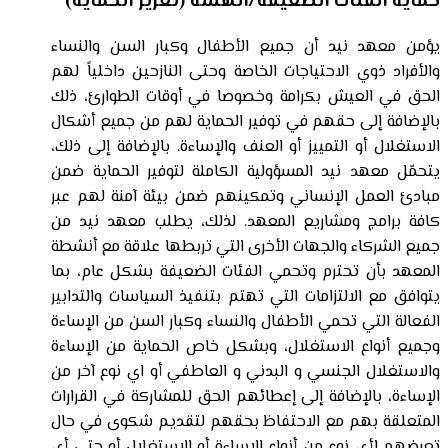
حماية الفئات الضعيفة/الهشة (تعزيز الحماية)
يؤمن معهد نيد أن جميع الأطفال وكبار السن والنساء
والأفراد ذوي الاحتياجات الخاصة وحتى النازحين داخلياً لهم
الحق في العيش بكرامة وخصوصا في أوقات الطوارئ، ذلك
بالإضافة إلى حقهم في توفير الحماية لهم من جميع أشكال
الاستغلال أو التمييز أو العنف والإساءة. بالإضافة إلى ذلك،
يتحمّل معهد نيد المسؤولية الكاملة لتوفير الحماية ضمن
مبادئ العمل الإنساني وتمكينهم ضمن بيئة آمنة لهم عبر
كافة برامج ومشاريع المعهد. لذلك، يطلب معهد نيد من
جميع الشركاء والجهات الأخرى التي تربطها علاقة مع أنشطة
المعهد بأن تحترم وتحمي الفئات الضعيفة بشكل عام، بما
يتوافق مع الالتزامات التي تهتم بتنفيذ السياسات والتدابير
الفعالة التي تحمي الأطفال والنساء وكبار السن من الإساءة
وجميع أنواع الاستغلال، وبشكل خاص الحماية من الإساءة
والاستغلال الجنسي و البدني و العاطفي أو اي نوع آخر من
الإساءة، بالإضافة إلى إعطائهم الحق للمشاركة في القرارات
المتعلقة بهم مع الاحتفاظ بحقهم لتقديم شكوى في حال
تعرضهم لأي نوع من أنواع الإساءة أو الاستغلال أو حتى أي