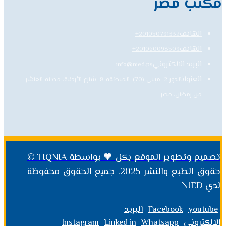
مكتب مصر
الهاتف
201050791332+
الهاتف
201060098509+
البريد الالكتروني
info@nied.ps
العنوان
الدور 2، مبنى (70)، المنطقة 8، شارع الأردنية، مدينة العاشر
من رمضان، مصر.
تصميم وتطوير الموقع بكل 🧡 بواسطة TIQNIA ©
حقوق الطبع والنشر 2025. جميع الحقوق محفوظة
لدي NIED
youtube
Facebook
البريد
الالكتروني
Whatsapp
Linked in
Instagram