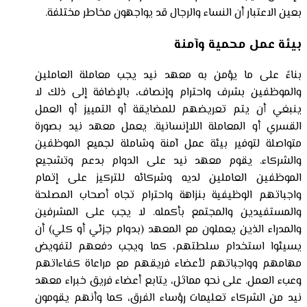
بعين الاعتبار أن النساء والرجال قد يواجهون مخاطر مختلفة.
بيئة عمل محمية وآمنة
بناءً على ما يؤمن به معهد نيد يجب معاملة العاملين
والموظفين بشرف واحترام وإنصاف، بالإضافة إلى ذلك لا
ينبغي أن يتم تعريضهم للمضايقة أو التمييز أو العمل
القسري أو المعاملة اللاإنسانية. يعمل معهد نيد بصورة
متواصلة لتوفير بيئة عمل آمنة وشاملة لجميع الموظفين
والشركاء. يقوم معهد نيد على الدوام بدعم وتشجيع
الموظفين العاملين لديه وشركائه للتركيز على إتمام
واجباتهم الوظيفية بنزاهة واحترام تجاه أصحاب المصلحة
والمستفيدين والمجتمع بأكمله. لا يجب على المشرفين
والمدراء الذين يعملون مع المعهد (بدوام جزئي أو كلي) أن
يسيئوا استخدام سلطتهم، كما ويجب دفعهم لتفويض
مهامهم وواجباتهم لأعضاء فريقهم مع مراعاة كفاءاتهم
وعبء العمل. على نحو مماثل، يتابع أعضاء فريق خبراء معهد
نيد من الشركاء تعليمات رؤساء الفرق، كما وأنهم يقومون