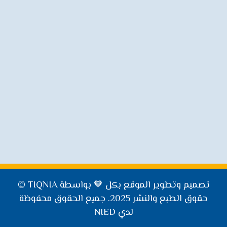
البريد الالكتروني
info@nied.ps
العنوان
الدور 2، مبنى (70)، المنطقة 8، شارع الأردنية، مدينة العاشر من رمضان،
مصر.
تصميم وتطوير الموقع بكل 🧡 بواسطة TIQNIA ©
حقوق الطبع والنشر 2025. جميع الحقوق محفوظة
لدي NIED