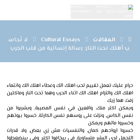
المقالات
Cultural Essays
لا تُحاس
ب أهلك تحت النار: رسالة إنسانية من قلب الحرب
حرام عليك تعمل تقييم لحب اهلك الك وعطاء اهلك الك وانتماء
اهلك الك والتزام اهلك الك اثناء الحرب وهما تحت النار وماكلين
زفت, هما زيك
ويمكن اكتر منك, واقعين في نفس المصيبة, وبشربوا من
نفس الكاس, ونزلت على روسهم نفس الكارثة, خسروا بيوتهم
وخسروا مالهم ويمكن
خسروا ارواحهم كمان, والنفسيات مش زي بعض, ولا قدرات
التحمل لدى البشر متساوية, في بيخافوا اكتر, وفي بينضغطوا