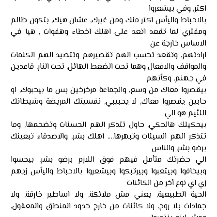
اكتر, وفي بيشعروا
بالاحباط واليأس اكتر منك ومن غيرك, عشان هيك, بتكون ظالم
ومفتري لما تقعد اتعد على اهلك اخطاء وهفوات , هيا في
الاساس خارجة عن
ارادتهم, وتقعد تحسب الهم تقصيرهم وتتصيد الهم الكلمات
والمواقف والافعال وهما تحت الضغط الهائل, تحت النار, قاعدين
في جهنم, وكأنهم
بيقصروا معاك من وسع, والجماعة مرخرخين بس ما بيحبوك, او
حابين يقصروا معاك, لا يحبيبي, نفسيتك المريضة وشيطانك
اللئيم هو الي
بيحكيلك هالحكي, حاول تتذكر الهم الحسنات وتضخمها, وما
تتذكر الهم السيئات وتبهرها…. اهلك بشر, والاصدقاء تبعينك
برضو بشر, والناس
الي حضرتك متأمل فيهم فوق اللازم برضو بشر, بيحسوا
وبيخافوا وبيتعبوا وبيرتبكوا وبيشعروا بالاحباط واليأس زيهم
زي اي نوع آخر من الكائنات
الحية الطبيعية, يعني مش ملائكة, ولا اساطير خارقة, ولا
جمادات بلا روح, ولا كائنات من خارج حدود المنطق والمعقول,