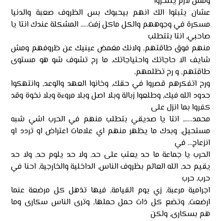
ومش لازم ينتحروا
عشان يثبتوا الك انهم بيحبوك بس الظروف صعبة والدنيا
مسكرة في وجوههم والكل ماكل زفت….. المشكلة عندك انتا يا
صاحبي, انتا بتتطلب
منهم فوق طاقتهم, ولانك مغمض عينيك عن ظروفهم ومش
شايف الا حاجاتك واحتياجاتك, ما رح تشوف شو هو مستوى
طاقتهم, و رح تظلمهم,
ورح اتفكرهم قصروا في حقك, وخانوا العهد والوعد, وانتهكوا
حدود الله فيك, وطلعوا زبالة وبلا اصل وبلا مروءة وبلا نخوة وقد
كفروا بما انزل على
محمد….., انتا يا صديقي بتطلب منهم في الحرب اشي شبه
مستحيل, وبدك ما يظهر منهم اي علامات اعتراض او تردد او
انزعاج… في
الحرب يا جماعة ما حد يعتب على حد, ولا حد يلوم حد, ولا حد
يقيم حد, الله العالم بظروف الناس, الداخلية والخارجية, احنا في
حرب, حرب
اجرامية مرعبة, زي يوم القيامة, فيها تذهل كل مرضعة عنما
ارضعت, وتضع كل ذات حمل حملها, وترى الناس سكارى وما
هم بسكارى, ولكن