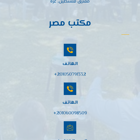
مفترق فلسطين، غزة
مكتب مصر
الهاتف
201050791332+
الهاتف
201060098509+